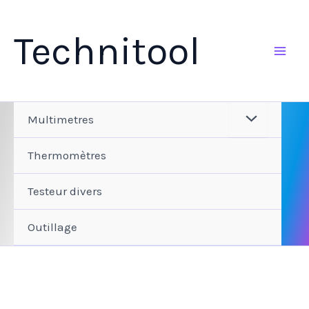
Aller
au
Technitool
contenu
Multimetres
Thermomètres
Testeur divers
Outillage