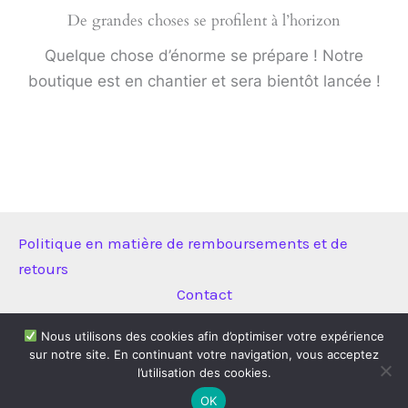
De grandes choses se profilent à l’horizon
Quelque chose d’énorme se prépare ! Notre
boutique est en chantier et sera bientôt lancée !
Politique en matière de remboursements et de
retours
Contact
Nous utilisons des cookies afin d’optimiser votre expérience
sur notre site. En continuant votre navigation, vous acceptez
Copyright © 2026 Technitool | Propulsé par
Thème WordPress
l’utilisation des cookies.
Astra
OK