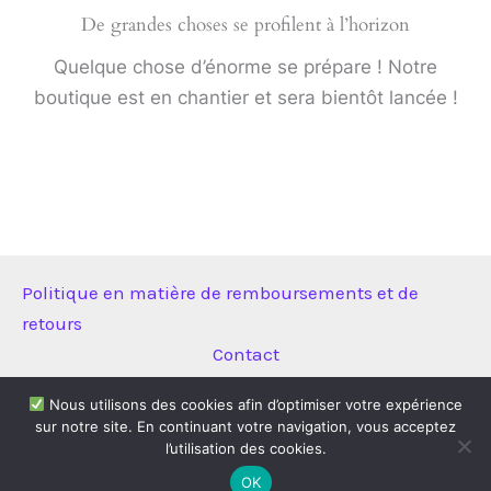
De grandes choses se profilent à l’horizon
Quelque chose d’énorme se prépare ! Notre
boutique est en chantier et sera bientôt lancée !
Politique en matière de remboursements et de
retours
Contact
Nous utilisons des cookies afin d’optimiser votre expérience
sur notre site. En continuant votre navigation, vous acceptez
Copyright © 2026 Technitool | Propulsé par
Thème WordPress
l’utilisation des cookies.
Astra
OK