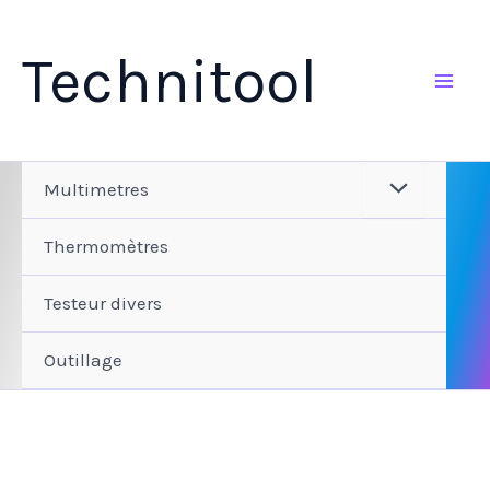
Aller
au
Technitool
contenu
Multimetres
Thermomètres
Testeur divers
Outillage