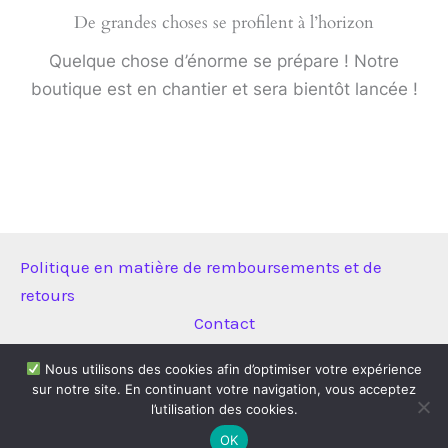
De grandes choses se profilent à l’horizon
Quelque chose d’énorme se prépare ! Notre
boutique est en chantier et sera bientôt lancée !
Politique en matière de remboursements et de
retours
Contact
Nous utilisons des cookies afin d’optimiser votre expérience
sur notre site. En continuant votre navigation, vous acceptez
Copyright © 2026 Technitool | Propulsé par
Thème WordPress
l’utilisation des cookies.
Astra
OK