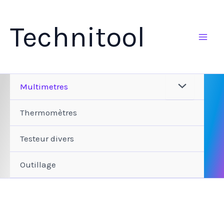
Aller
au
Technitool
contenu
Multimetres
Thermomètres
Testeur divers
Outillage