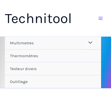
Aller
au
Technitool
contenu
Multimetres
Thermomètres
Testeur divers
Outillage