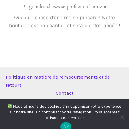
De grandes choses se profilent à l’horizon
Quelque chose d’énorme se prépare ! Notre
boutique est en chantier et sera bientôt lancée !
Politique en matière de remboursements et de
retours
Contact
Nous utilisons des cookies afin d’optimiser votre expérience
sur notre site. En continuant votre navigation, vous acceptez
Copyright © 2026 Technitool | Propulsé par
Thème WordPress
l’utilisation des cookies.
Astra
OK