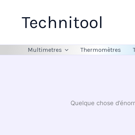
Aller
au
Technitool
contenu
Multimetres
Thermomètres
Quelque chose d’énorme