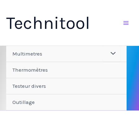
Aller
au
Technitool
contenu
Multimetres
Thermomètres
Testeur divers
Outillage