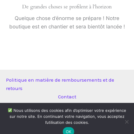
De grandes choses se profilent à l’horizon
Quelque chose d’énorme se prépare ! Notre
boutique est en chantier et sera bientôt lancée !
Politique en matière de remboursements et de
retours
Contact
Nous utilisons des cookies afin d’optimiser votre expérience
sur notre site. En continuant votre navigation, vous acceptez
Copyright © 2026 Technitool | Propulsé par
Thème WordPress
l’utilisation des cookies.
Astra
OK