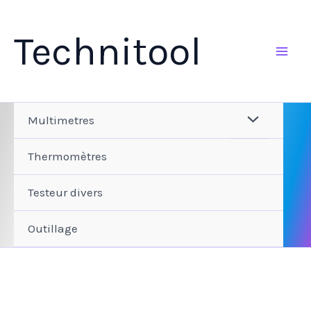
Aller
au
Technitool
contenu
Multimetres
Thermomètres
Testeur divers
Outillage