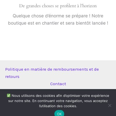
De grandes choses se profilent à l’horizon
Quelque chose d’énorme se prépare ! Notre
boutique est en chantier et sera bientôt lancée !
Politique en matière de remboursements et de
retours
Contact
Nous utilisons des cookies afin d’optimiser votre expérience
sur notre site. En continuant votre navigation, vous acceptez
Copyright © 2026 Technitool | Propulsé par
Thème WordPress
l’utilisation des cookies.
Astra
OK