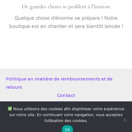
De grandes choses se profilent à l’horizon
Quelque chose d’énorme se prépare ! Notre
boutique est en chantier et sera bientôt lancée !
Politique en matière de remboursements et de
retours
Contact
Nous utilisons des cookies afin d’optimiser votre expérience
sur notre site. En continuant votre navigation, vous acceptez
Copyright © 2026 Technitool | Propulsé par
Thème WordPress
l’utilisation des cookies.
Astra
OK