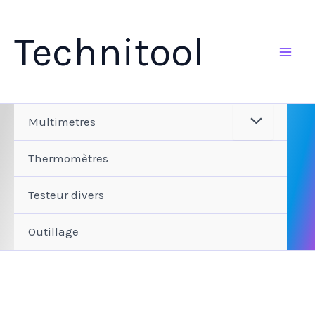
Aller
au
Technitool
contenu
Multimetres
Thermomètres
Testeur divers
Outillage