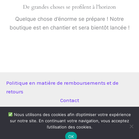
De grandes choses se profilent à l’horizon
Quelque chose d’énorme se prépare ! Notre
boutique est en chantier et sera bientôt lancée !
Politique en matière de remboursements et de
retours
Contact
Nous utilisons des cookies afin d’optimiser votre expérience
sur notre site. En continuant votre navigation, vous acceptez
Copyright © 2026 Technitool | Propulsé par
Thème WordPress
l’utilisation des cookies.
Astra
OK