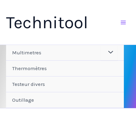
Aller
au
Technitool
contenu
Multimetres
Thermomètres
Testeur divers
Outillage