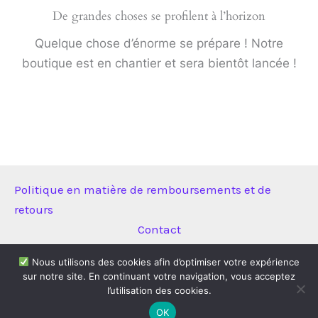
De grandes choses se profilent à l’horizon
Quelque chose d’énorme se prépare ! Notre
boutique est en chantier et sera bientôt lancée !
Politique en matière de remboursements et de
retours
Contact
Nous utilisons des cookies afin d’optimiser votre expérience
sur notre site. En continuant votre navigation, vous acceptez
Copyright © 2026 Technitool | Propulsé par
Thème WordPress
l’utilisation des cookies.
Astra
OK