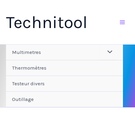
Aller
au
Technitool
contenu
Multimetres
Thermomètres
Testeur divers
Outillage