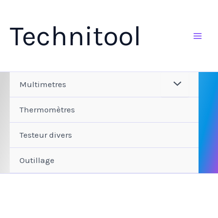
Aller
au
Technitool
contenu
Multimetres
Thermomètres
Testeur divers
Outillage