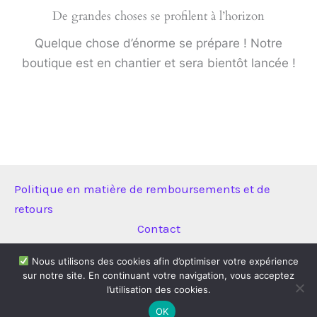
De grandes choses se profilent à l’horizon
Quelque chose d’énorme se prépare ! Notre
boutique est en chantier et sera bientôt lancée !
Politique en matière de remboursements et de
retours
Contact
Nous utilisons des cookies afin d’optimiser votre expérience
sur notre site. En continuant votre navigation, vous acceptez
Copyright © 2026 Technitool | Propulsé par
Thème WordPress
l’utilisation des cookies.
Astra
OK