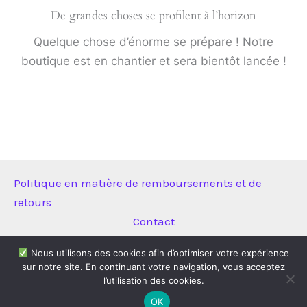
De grandes choses se profilent à l’horizon
Quelque chose d’énorme se prépare ! Notre
boutique est en chantier et sera bientôt lancée !
Politique en matière de remboursements et de
retours
Contact
Nous utilisons des cookies afin d’optimiser votre expérience
sur notre site. En continuant votre navigation, vous acceptez
Copyright © 2026 Technitool | Propulsé par
Thème WordPress
l’utilisation des cookies.
Astra
OK