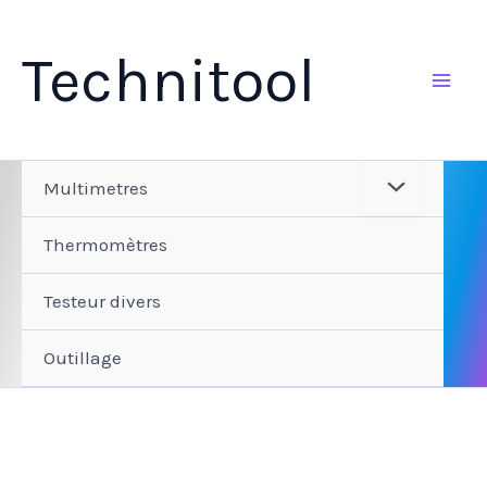
Aller
au
Technitool
contenu
Multimetres
Thermomètres
Testeur divers
Outillage