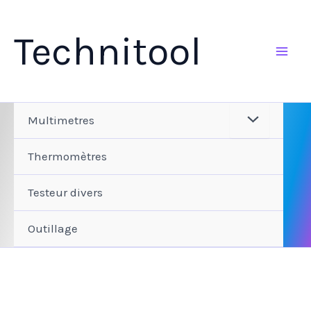
Aller
au
Technitool
contenu
Multimetres
Thermomètres
Testeur divers
Outillage