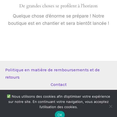
De grandes choses se profilent à l’horizon
Quelque chose d’énorme se prépare ! Notre
boutique est en chantier et sera bientôt lancée !
Politique en matière de remboursements et de
retours
Contact
Nous utilisons des cookies afin d’optimiser votre expérience
sur notre site. En continuant votre navigation, vous acceptez
Copyright © 2026 Technitool | Propulsé par
Thème WordPress
l’utilisation des cookies.
Astra
OK