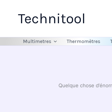
Aller
au
Technitool
contenu
Multimetres
Thermomètres
Quelque chose d’énorme