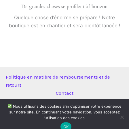
De grandes choses se profilent à l’horizon
Quelque chose d’énorme se prépare ! Notre
boutique est en chantier et sera bientôt lancée !
Politique en matière de remboursements et de
retours
Contact
Nous utilisons des cookies afin d’optimiser votre expérience
sur notre site. En continuant votre navigation, vous acceptez
Copyright © 2026 Technitool | Propulsé par
Thème WordPress
l’utilisation des cookies.
Astra
OK