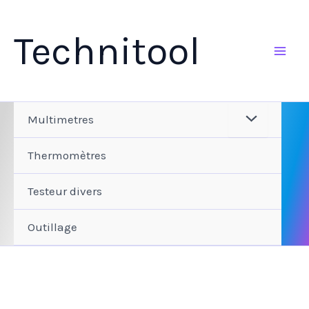
Aller
au
Technitool
contenu
Multimetres
Thermomètres
Testeur divers
Outillage