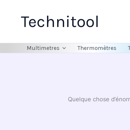
Aller
au
Technitool
contenu
Multimetres
Thermomètres
Quelque chose d’énorme